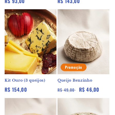
Preço
R$ 93,00
Preço
R$ 143,00
normal
normal
Promoção
Kit Ouro (3 queijos)
Queijo Benzinho
Preço
R$ 154,00
Preço
Preço
R$ 46,00
R$ 49,00
normal
normal
promocional