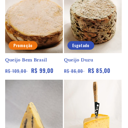
Promoção
Esgotado
Queijo Bem Brasil
Queijo Duzu
Preço
Preço
R$ 99,00
Preço
Preço
R$ 85,00
R$ 109,00
R$ 86,00
normal
promocional
normal
promocional