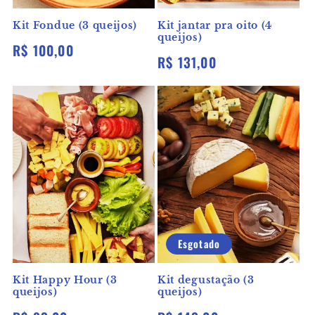
Kit Fondue (3 queijos)
Kit jantar pra oito (4
queijos)
Preço
R$ 100,00
Preço
R$ 131,00
normal
normal
Esgotado
Kit Happy Hour (3
Kit degustação (3
queijos)
queijos)