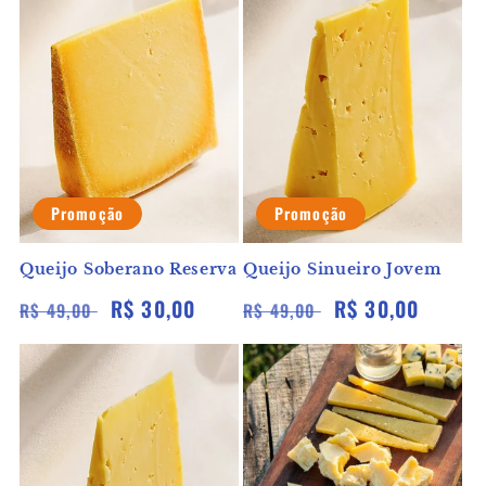
Promoção
Promoção
Queijo Soberano Reserva
Queijo Sinueiro Jovem
Preço
Preço
R$ 30,00
Preço
Preço
R$ 30,00
R$ 49,00
R$ 49,00
normal
promocional
normal
promocional