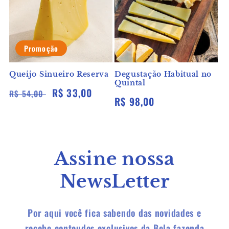
Promoção
Queijo Sinueiro Reserva
Degustação Habitual no
Quintal
Preço
Preço
R$ 33,00
R$ 54,00
Preço
R$ 98,00
normal
promocional
normal
Assine nossa
NewsLetter
Por aqui você fica sabendo das novidades e
recebe conteudos exclusivos da Bela fazenda