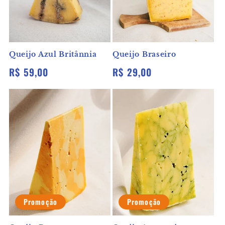
Queijo Azul Britânnia
Queijo Braseiro
Preço
R$ 59,00
Preço
R$ 29,00
normal
normal
Promoção
Promoção