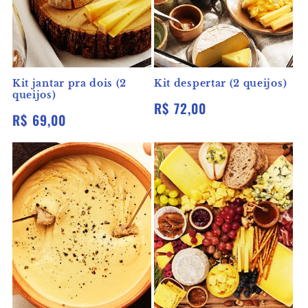
Kit jantar pra dois (2
Kit despertar (2 queijos)
queijos)
Preço
R$ 72,00
Preço
R$ 69,00
normal
normal