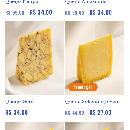
Queijo Pampa
Queijo Amazonito
Preço
Preço
R$ 34,00
Preço
Preço
R$ 34,00
R$ 59,00
R$ 59,00
normal
promocional
normal
promocional
Promoção
Queijo Goró
Queijo Soberano Jovem
Preço
R$ 34,00
Preço
Preço
R$ 27,00
R$ 44,00
normal
normal
promocional