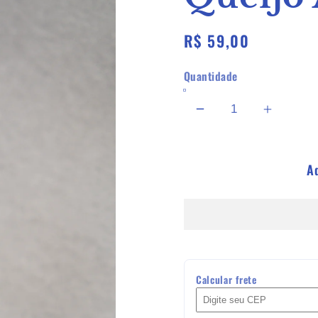
Preço
R$ 59,00
normal
Quantidade
Diminuir
Aument
a
a
quantidade
quanti
A
de
de
Queijo
Queijo
Azul
Azul
Britânnia
Britânn
Calcular frete