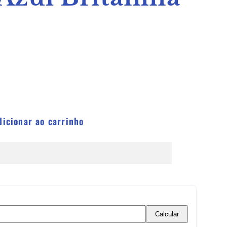
ar
dade
dicionar ao carrinho
ia
Calcular