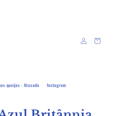
Fazer
Carrinho
login
os queijos - Atacado
Instagram
Azul Britânnia