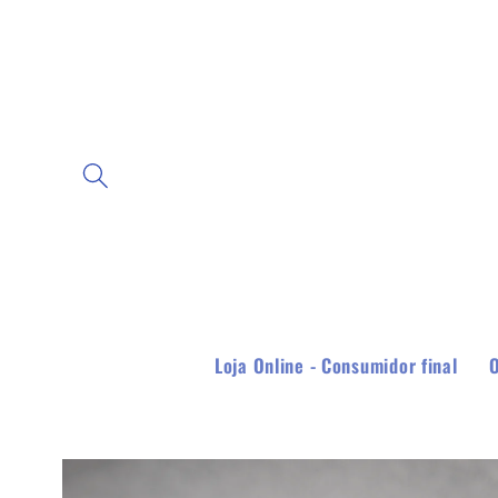
Pular
para o
conteúdo
Loja Online - Consumidor final
Pular para
as