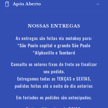
Após Aberto
e
ú
d
NOSSAS ENTREGAS
o
r
As entregas são feitas via motoboy para:
e
*
São Paulo capital e grande São Paulo
c
*
Alphaville e Tamboré
o
l
Consulte os valores fixos de frete ao finalizar
h
seu pedido.
í
Entregamos todas as TERÇAS e SEXTAS,
v
pedidos feitos até a noite do dia anterior.
e
l
Em feriados os pedidos são antecipados.